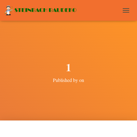
T
O
G
G
L
E
N
A
1
V
I
G
Published by
on
A
T
I
O
N