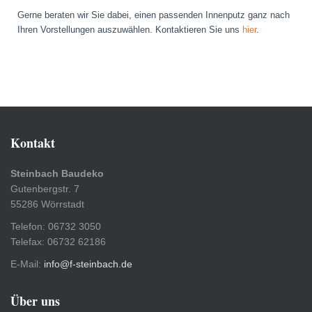
Gerne beraten wir Sie dabei, einen passenden Innenputz ganz nach
Ihren Vorstellungen auszuwählen. Kontaktieren Sie uns
hier
.
Kontakt
Steinbach Baudeko
Gutenbergstr. 7
55286 Wörrstadt
Telefon: 06732 3050
Telefax: 06732 62186
E-Mail:
info@f-steinbach.de
Über uns