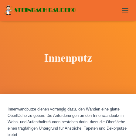
T
O
G
G
L
E
N
Innenputz
A
V
I
G
A
T
I
O
N
Innenwandputze dienen vorrangig dazu, den Wänden eine glatte
Oberfläche zu geben. Die Anforderungen an den Innenwandputz in
Wohn- und Aufenthaltsräumen bestehen darin, dass die Oberfläche
einen tragfähigen Untergrund für Anstriche, Tapeten und Dekorputze
bietet.