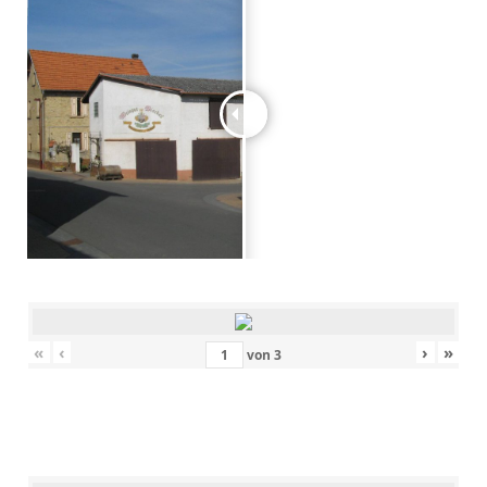
«
‹
›
»
von
3