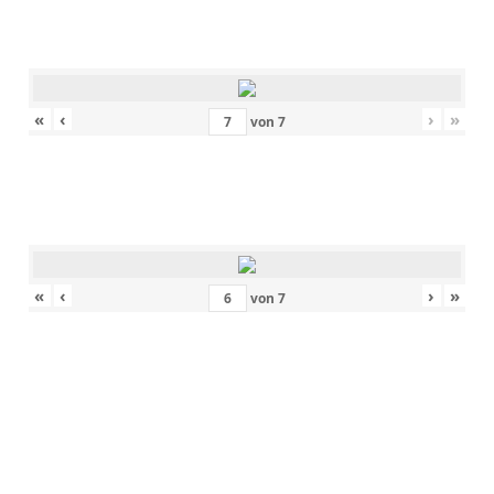
«
‹
›
»
von
7
«
‹
›
»
von
7