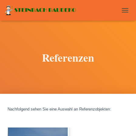
T
O
G
G
L
E
N
Referenzen
A
V
I
G
A
T
I
O
N
Nachfolgend sehen Sie eine Auswahl an Referenzobjekten
: