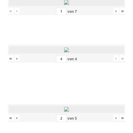
«
‹
›
»
von
7
«
‹
›
»
von
4
«
‹
›
»
von
5