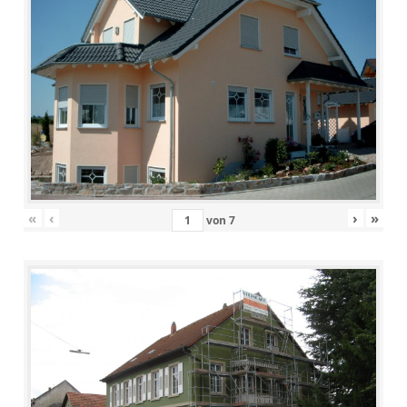
«
‹
›
»
von
7