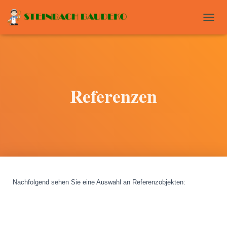
T
O
G
G
L
E
N
Referenzen
A
V
I
G
A
T
I
O
N
Nachfolgend sehen Sie eine Auswahl an Referenzobjekten
: