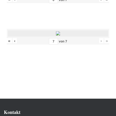
«
‹
›
»
von
7
Kontakt