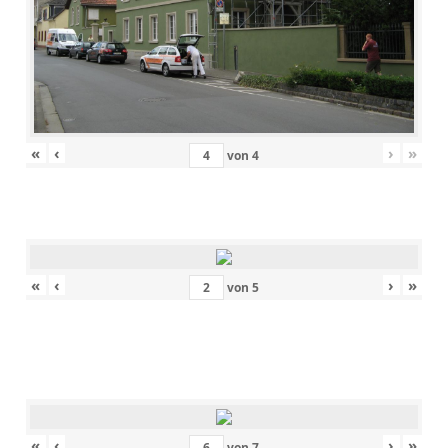
«
‹
›
»
von
4
«
‹
›
»
von
5
«
‹
›
»
von
7