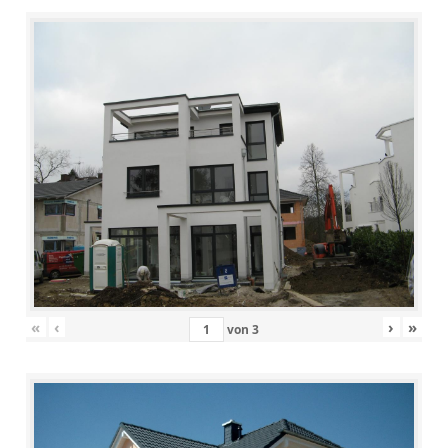
«
‹
›
»
von
3