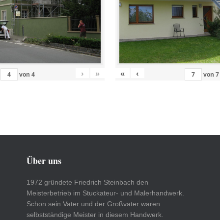
›
»
«
‹
von
4
von
7
Über uns
1972 gründete Friedrich Steinbach den
Meisterbetrieb im Stuckateur- und Malerhandwerk.
Schon sein Vater und der Großvater waren
selbstständige Meister in diesem Handwerk.