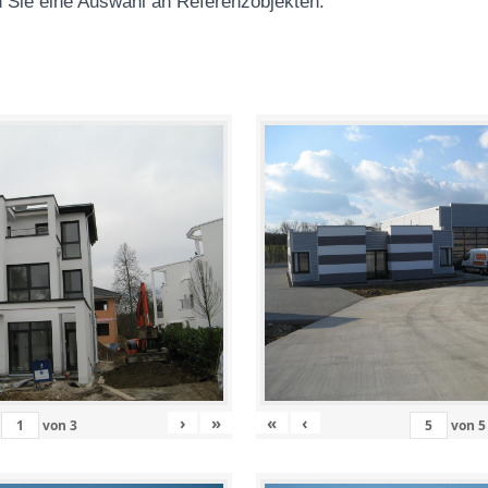
 Sie eine Auswahl an Referenzobjekten
:
›
»
«
‹
von
3
von
5