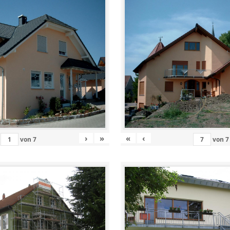
›
»
«
‹
von
7
von
7