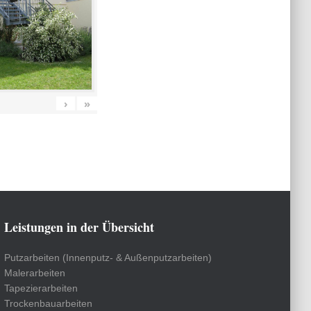
›
»
Leistungen in der Übersicht
Putzarbeiten (Innenputz- & Außenputzarbeiten)
Malerarbeiten
Tapezierarbeiten
Trockenbauarbeiten