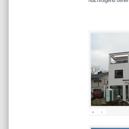
Nachfolgend sehen
«
‹