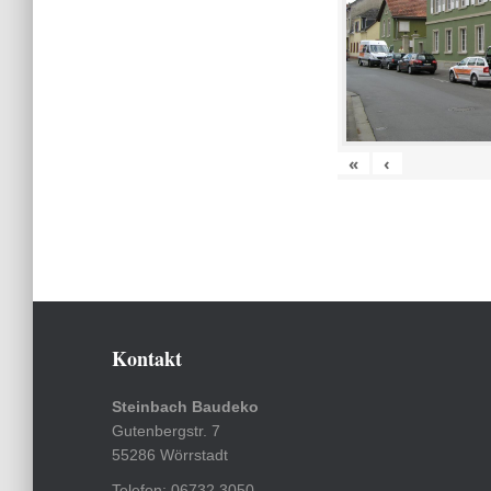
«
‹
Kontakt
Steinbach Baudeko
Gutenbergstr. 7
55286 Wörrstadt
Telefon: 06732 3050