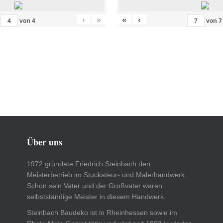
›
»
«
‹
von
4
von
7
Über uns
1972 gründete Friedrich Steinbach den
Meisterbetrieb im Stuckateur- und Malerhandwerk.
Schon sein Vater und der Großvater waren
selbstständige Meister in diesem Handwerk.
Steinbach Baudeko ist in Rheinhessen sowie im