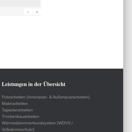
›
»
Leistungen in der Übersicht
Putzarbeiten (Innenputz- & Außenputzarbeiten)
Malerarbeiten
Tapezierarbeiten
Trockenbauarbeiten
Wärmedämmverbundsystem (WDVS /
Vollwärmeschutz)