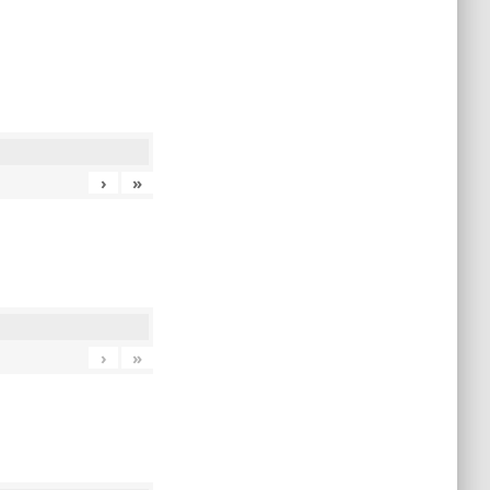
›
»
›
»