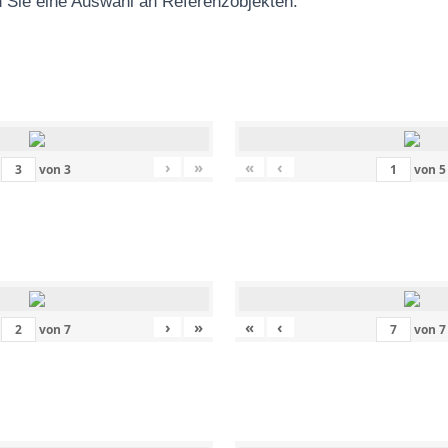
 Sie eine Auswahl an Referenzobjekten
:
›
»
«
‹
von
3
von
5
›
»
«
‹
von
7
von
7