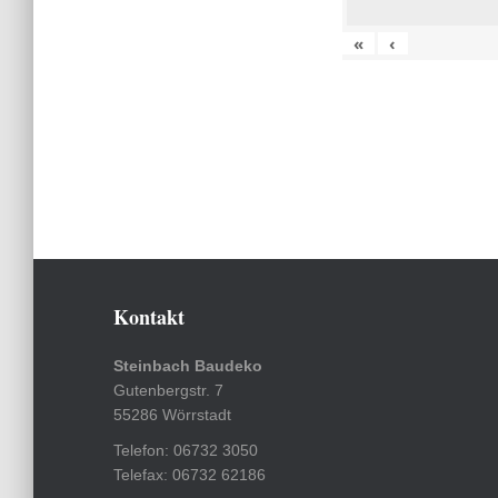
«
‹
Kontakt
Steinbach Baudeko
Gutenbergstr. 7
55286 Wörrstadt
Telefon: 06732 3050
Telefax: 06732 62186