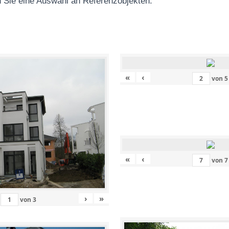
 Sie eine Auswahl an Referenzobjekten
:
«
‹
von
5
«
‹
von
7
›
»
von
3