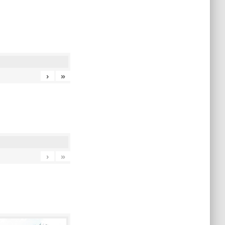
›
»
›
»