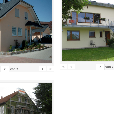
«
‹
von
7
›
»
von
7