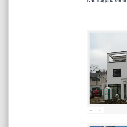
Nachfolgend sehen
«
‹