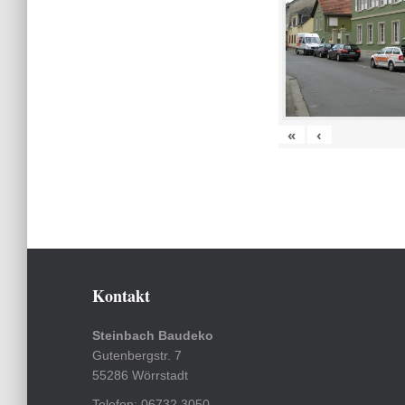
«
‹
Kontakt
Steinbach Baudeko
Gutenbergstr. 7
55286 Wörrstadt
Telefon: 06732 3050