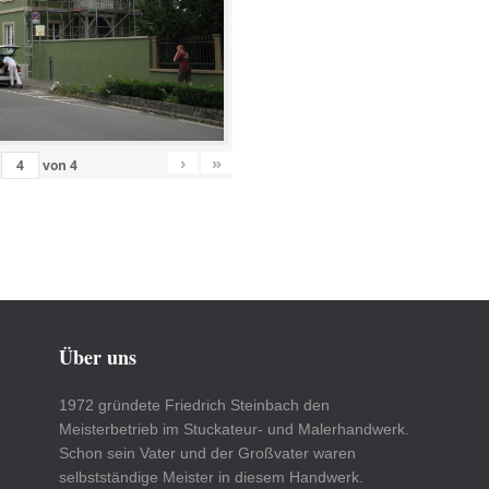
›
»
von
4
Über uns
1972 gründete Friedrich Steinbach den
Meisterbetrieb im Stuckateur- und Malerhandwerk.
Schon sein Vater und der Großvater waren
selbstständige Meister in diesem Handwerk.