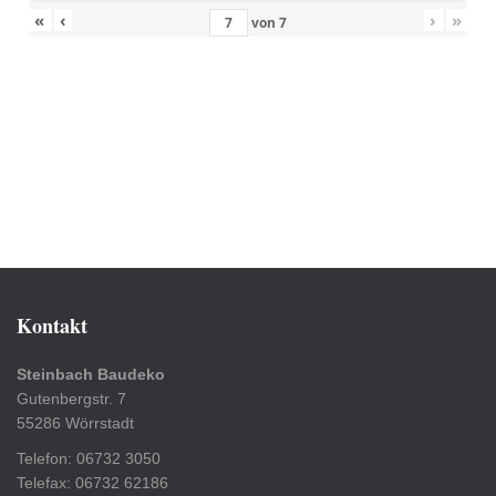
«
‹
›
»
von
7
Kontakt
Steinbach Baudeko
Gutenbergstr. 7
55286 Wörrstadt
Telefon: 06732 3050
Telefax: 06732 62186