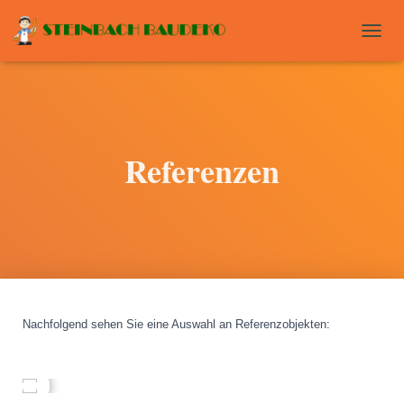
T
O
G
G
L
E
N
Referenzen
A
V
I
G
A
T
I
O
N
Nachfolgend sehen Sie eine Auswahl an Referenzobjekten
: