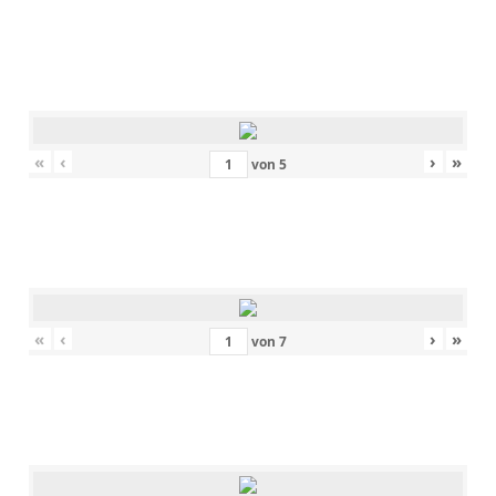
«
‹
›
»
von
5
«
‹
›
»
von
7