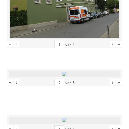
«
‹
›
»
von
4
«
‹
›
»
von
5
«
‹
›
»
von
7