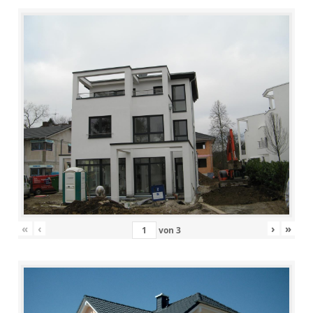
«
‹
›
»
von
3