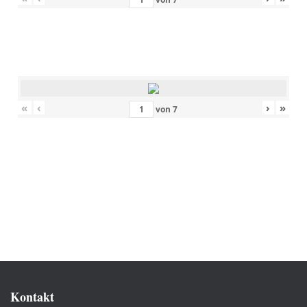
«
‹
›
»
von
7
Kontakt