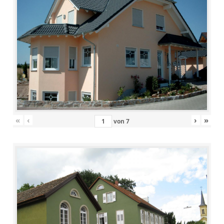
«
‹
›
»
von
7