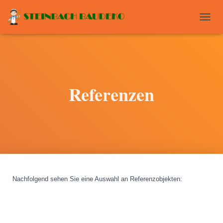
T
O
G
G
L
E
N
Referenzen
A
V
I
G
A
T
I
O
N
Nachfolgend sehen Sie eine Auswahl an Referenzobjekten
: