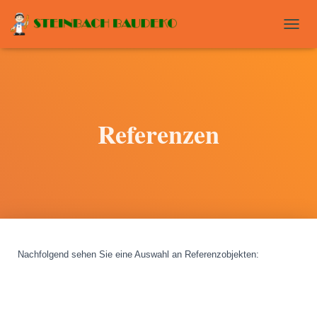
T
O
G
G
L
E
N
Referenzen
A
V
I
G
A
T
I
O
N
Nachfolgend sehen Sie eine Auswahl an Referenzobjekten
: