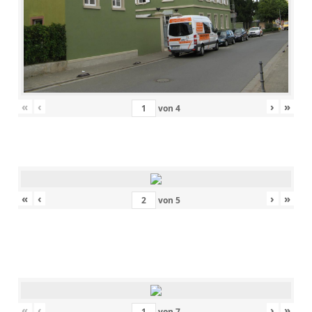
«
‹
›
»
von
4
«
‹
›
»
von
5
«
‹
›
»
von
7