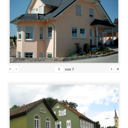
«
‹
›
»
von
7