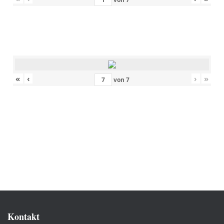
«
‹
›
»
von
7
Kontakt