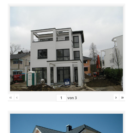
«
‹
›
»
von
3