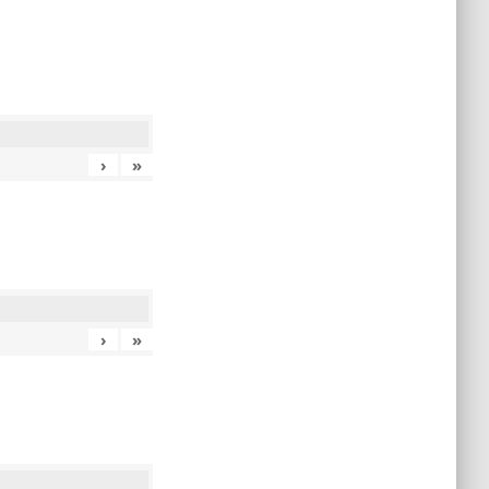
›
»
›
»