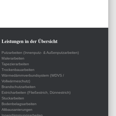
Leistungen in der Übersicht
Putzarbeiten (Innenputz- & Außenputzarbeiten)
Malerarbeiten
Tapezierarbeiten
Trockenbauarbeiten
Wärmedämmverbundsystem (WDVS /
Vollwärmeschutz)
Brandschutzarbeiten
Estricharbeiten (Fließestrich, Dünnestrich)
Stuckarbeiten
Bodenbelagsarbeiten
Altbausanierungen
Innendämmungsarbeiten