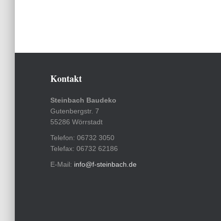
Kontakt
Steinbach Baudeko
Gutenbergstr. 7
55286 Wörrstadt
Telefon: 06732 3050
Telefax: 06732 62186
E-Mail:
info@f-steinbach.de