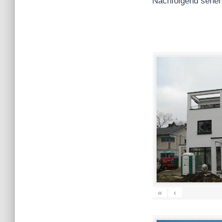
Nachfolgend sehen
«
‹