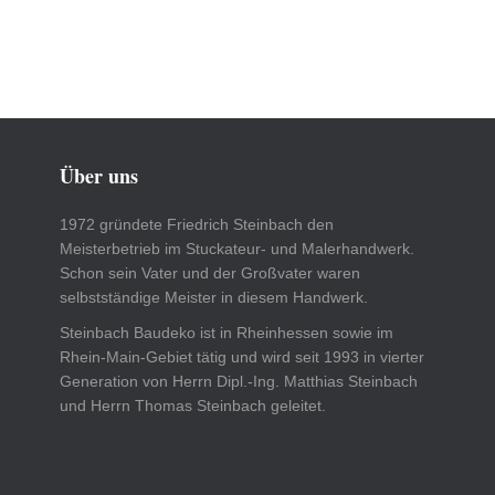
Über uns
1972 gründete Friedrich Steinbach den
Meisterbetrieb im Stuckateur- und Malerhandwerk.
Schon sein Vater und der Großvater waren
selbstständige Meister in diesem Handwerk.
Steinbach Baudeko ist in Rheinhessen sowie im
Rhein-Main-Gebiet tätig und wird seit 1993 in vierter
Generation von Herrn Dipl.-Ing. Matthias Steinbach
und Herrn Thomas Steinbach geleitet.