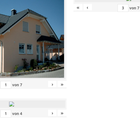
«
‹
von
7
›
»
von
7
›
»
von
4