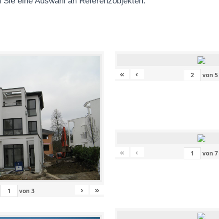
 Sie eine Auswahl an Referenzobjekten
:
«
‹
von
5
«
‹
von
7
›
»
von
3