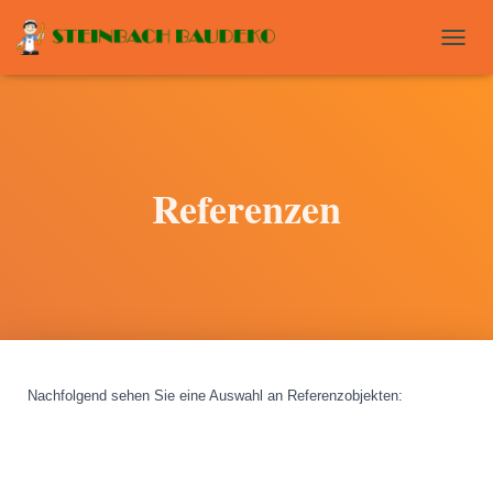
T
O
G
G
L
E
N
Referenzen
A
V
I
G
A
T
I
O
N
Nachfolgend sehen Sie eine Auswahl an Referenzobjekten
: