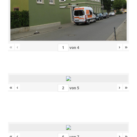
«
‹
›
»
von
4
«
‹
›
»
von
5
«
‹
›
»
von
7