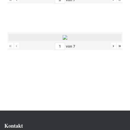
«
‹
›
»
von
7
Kontakt