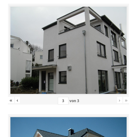
«
‹
›
»
von
3