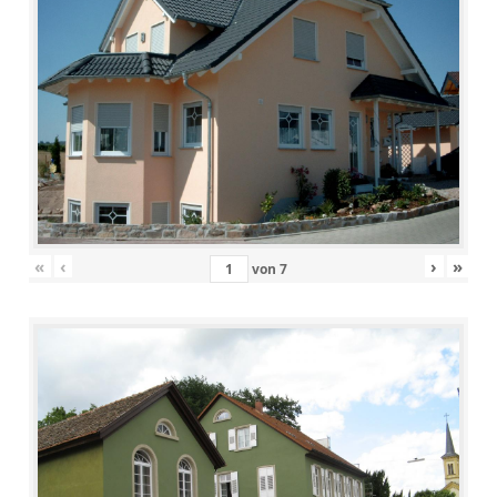
«
‹
›
»
von
7