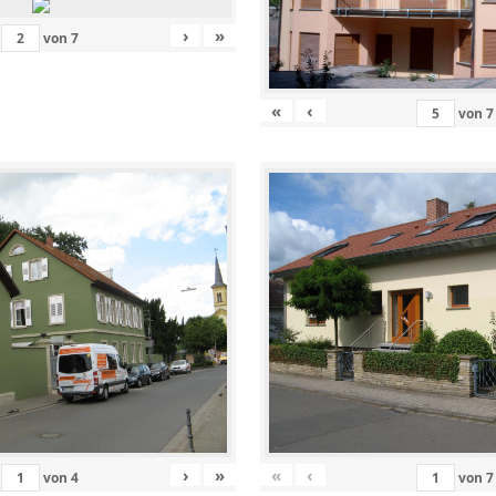
›
»
von
7
«
‹
von
7
›
»
«
‹
von
4
von
7