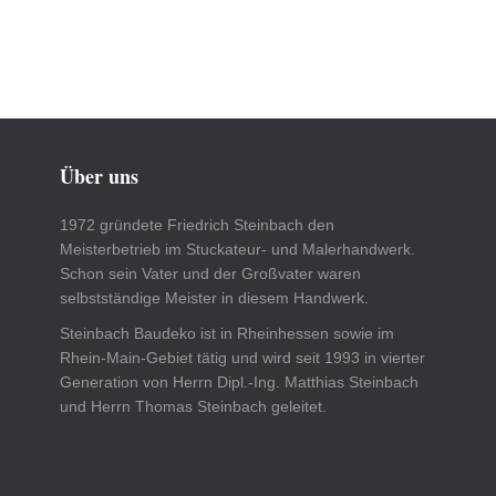
Über uns
1972 gründete Friedrich Steinbach den
Meisterbetrieb im Stuckateur- und Malerhandwerk.
Schon sein Vater und der Großvater waren
selbstständige Meister in diesem Handwerk.
Steinbach Baudeko ist in Rheinhessen sowie im
Rhein-Main-Gebiet tätig und wird seit 1993 in vierter
Generation von Herrn Dipl.-Ing. Matthias Steinbach
und Herrn Thomas Steinbach geleitet.