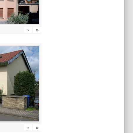
›
»
›
»