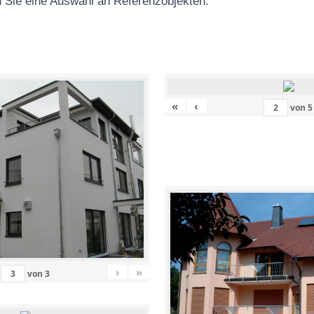
 Sie eine Auswahl an Referenzobjekten
:
«
‹
von
5
›
»
von
3