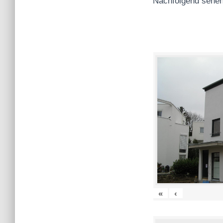
Nachfolgend sehen
«
‹