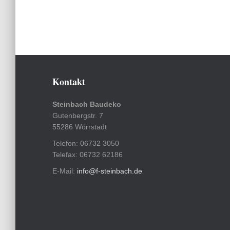
Kontakt
Steinbach Baudeko
Gutenbergstr. 7
55286 Wörrstadt
Telefon: 06732 3050
Telefax: 06732 62186
E-Mail:
info@f-steinbach.de