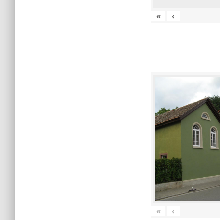
«
‹
«
‹