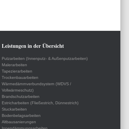
Leistungen in der Übersicht
Putzarbeiten (Innenputz- & Außenputzarbeiten)
Malerarbeiten
Tapezierarbeiten
Trockenbauarbeiten
Wärmedämmverbundsystem (WDVS /
Vollwärmeschutz)
Brandschutzarbeiten
Estricharbeiten (Fließestrich, Dünnestrich)
Stuckarbeiten
Bodenbelagsarbeiten
Altbausanierungen
Innendämmungsarbeiten