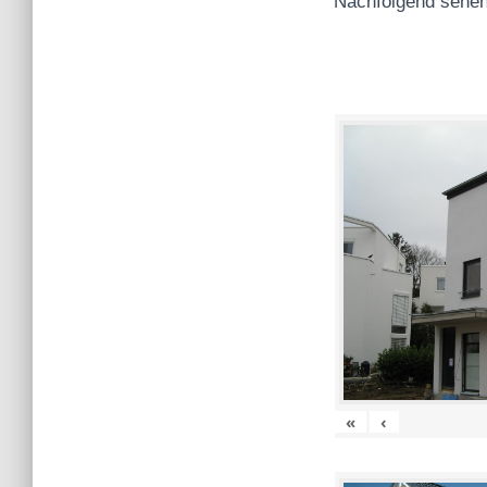
Nachfolgend sehen
«
‹