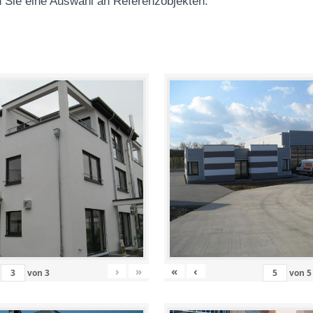
 Sie eine Auswahl an Referenzobjekten
:
›
»
«
‹
von
3
von
5