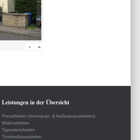
›
»
Leistungen in der Übersicht
Putzarbeiten (Innenputz- & Außenputzarbeiten)
Malerarbeiten
Tapezierarbeiten
Trockenbauarbeiten