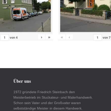
›
»
«
‹
von
4
von
7
Über uns
1972 gründete Friedrich Steinbach den
Meisterbetrieb im Stuckateur- und Malerhandwerk.
Schon sein Vater und der Großvater waren
selbstständige Meister in diesem Handwerk.