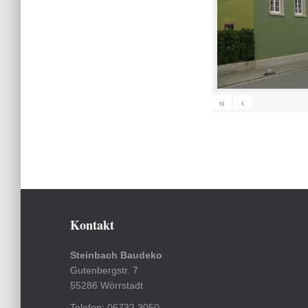
«
‹
Kontakt
Steinbach Baudeko
Gutenbergstr. 7
55286 Wörrstadt
Telefon: 06732 3050