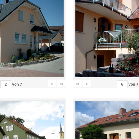
›
»
«
‹
von
7
von
7