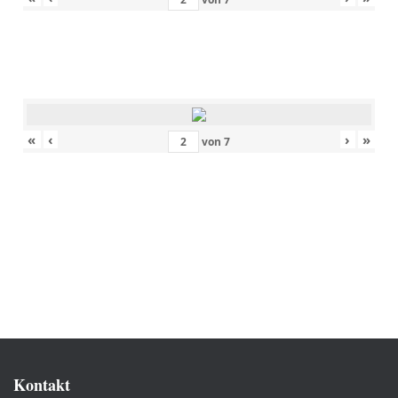
«
‹
›
»
von
7
Kontakt