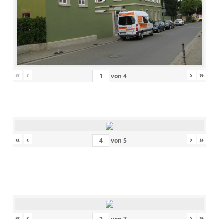
«
‹
›
»
von
4
«
‹
›
»
von
5
«
‹
›
»
von
7