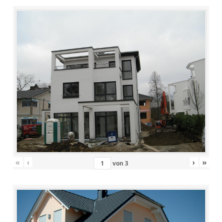
«
‹
›
»
von
3