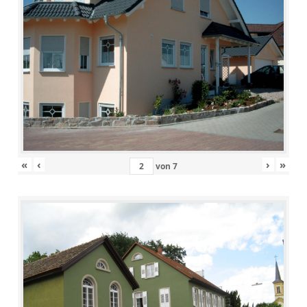
«
‹
›
»
von
7