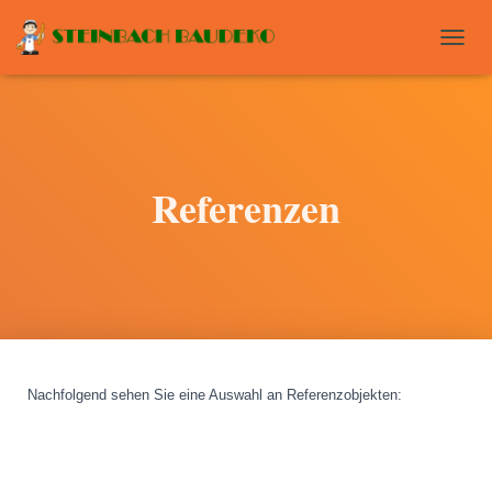
T
O
G
G
L
E
N
Referenzen
A
V
I
G
A
T
I
O
N
Nachfolgend sehen Sie eine Auswahl an Referenzobjekten
: