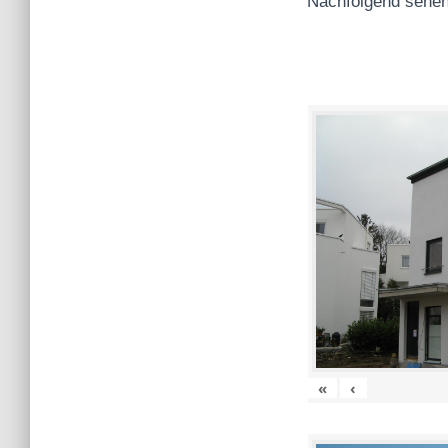
Nachfolgend sehen
«
‹