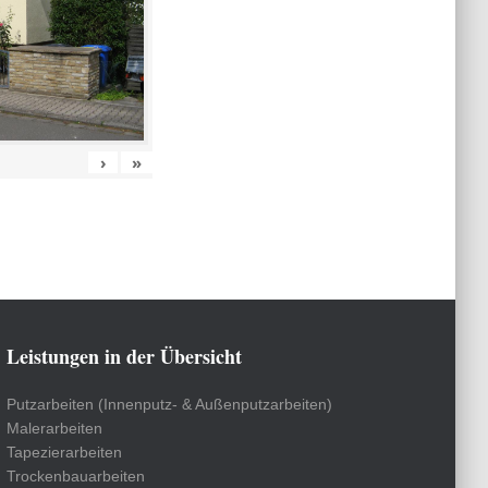
›
»
Leistungen in der Übersicht
Putzarbeiten (Innenputz- & Außenputzarbeiten)
Malerarbeiten
Tapezierarbeiten
Trockenbauarbeiten