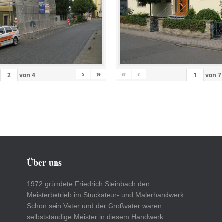
›
»
«
‹
von
4
von
7
Über uns
1972 gründete Friedrich Steinbach den
Meisterbetrieb im Stuckateur- und Malerhandwerk.
Schon sein Vater und der Großvater waren
selbstständige Meister in diesem Handwerk.