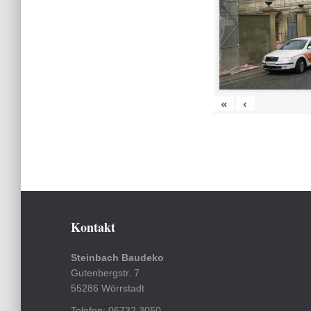
«
‹
Kontakt
Steinbach Baudeko
Gutenbergstr. 7
55286 Wörrstadt
Telefon: 06732 3050