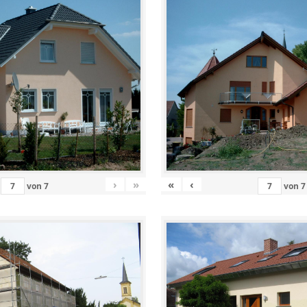
›
»
«
‹
von
7
von
7