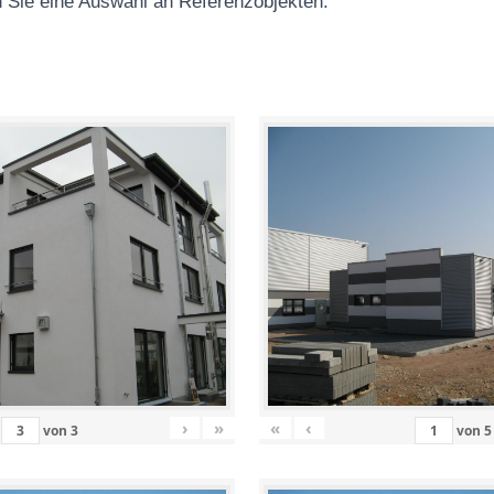
 Sie eine Auswahl an Referenzobjekten
:
›
»
«
‹
von
3
von
5