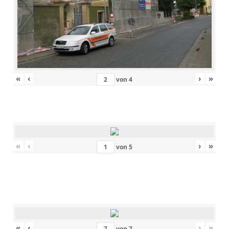
«
‹
›
»
von
4
«
‹
›
»
von
5
«
‹
›
»
von
7