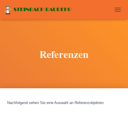
T
O
G
G
L
E
N
Referenzen
A
V
I
G
A
T
I
O
N
Nachfolgend sehen Sie eine Auswahl an Referenzobjekten
: