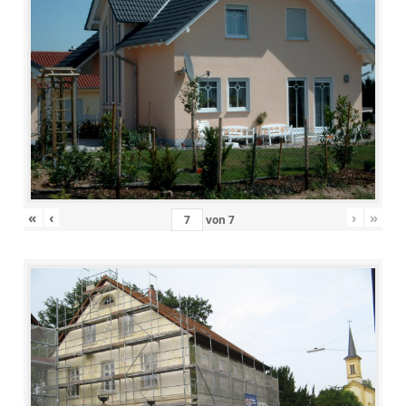
«
‹
›
»
von
7