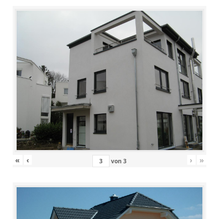
«
‹
›
»
von
3