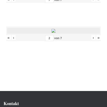
«
‹
›
»
von
7
Kontakt