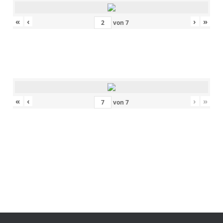
«
‹
›
»
von
7
«
‹
›
»
von
7