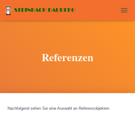
T
O
G
G
L
E
N
Referenzen
A
V
I
G
A
T
I
O
N
Nachfolgend sehen Sie eine Auswahl an Referenzobjekten
: