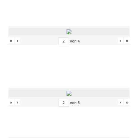
«
‹
›
»
von
4
«
‹
›
»
von
5