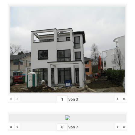
«
‹
›
»
von
3
«
‹
›
»
von
7