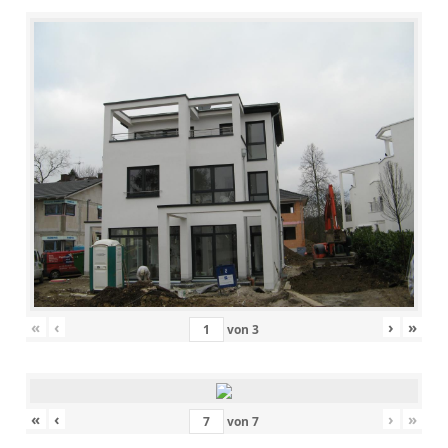
«
‹
›
»
von
3
«
‹
›
»
von
7