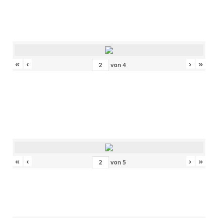
«
‹
›
»
von
4
«
‹
›
»
von
5