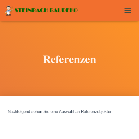
T
O
G
G
L
E
N
Referenzen
A
V
I
G
A
T
I
O
N
Nachfolgend sehen Sie eine Auswahl an Referenzobjekten
: