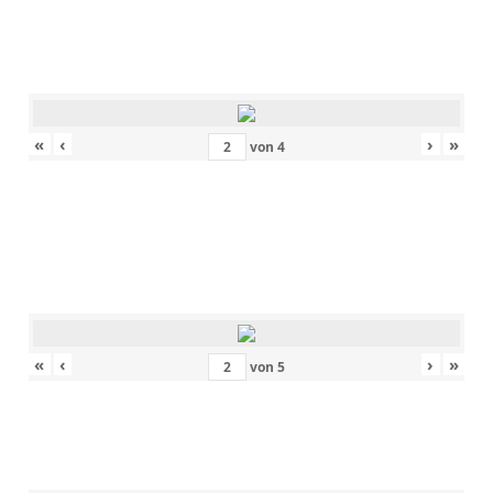
«
‹
›
»
von
4
«
‹
›
»
von
5