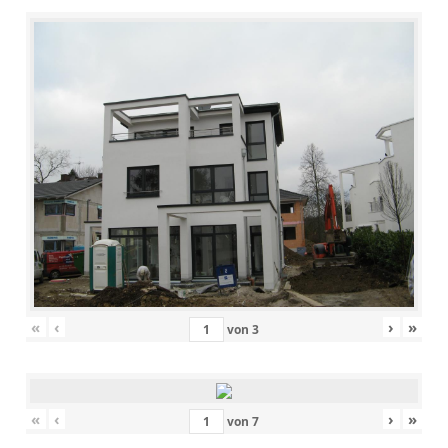
«
‹
›
»
von
3
«
‹
›
»
von
7