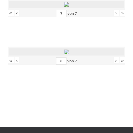
«
‹
›
»
von
7
«
‹
›
»
von
7