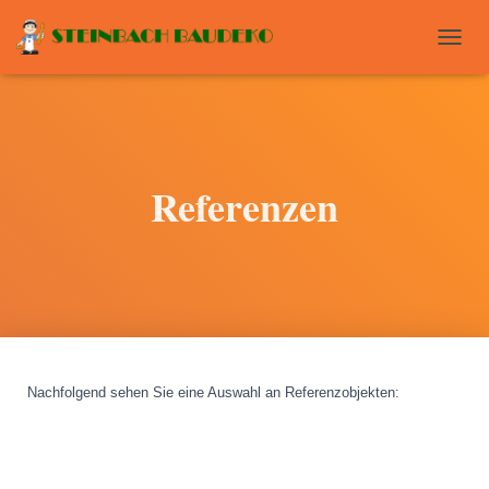
T
O
G
G
L
E
N
Referenzen
A
V
I
G
A
T
I
O
N
Nachfolgend sehen Sie eine Auswahl an Referenzobjekten
: