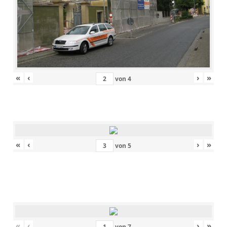
«
‹
›
»
von
4
«
‹
›
»
von
5
«
‹
›
»
von
7