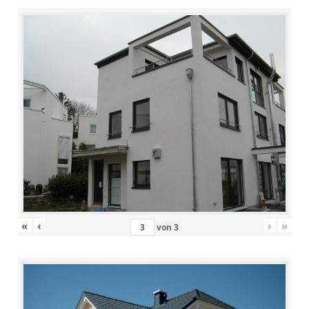
«
‹
›
»
von
3