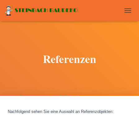
T
O
G
G
L
E
N
Referenzen
A
V
I
G
A
T
I
O
N
Nachfolgend sehen Sie eine Auswahl an Referenzobjekten
: