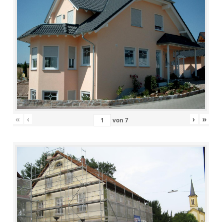
«
‹
›
»
von
7