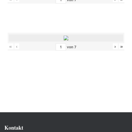
«
‹
›
»
von
7
Kontakt