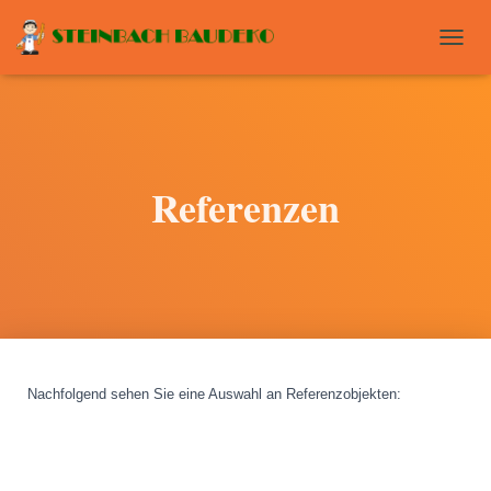
T
O
G
G
L
E
N
Referenzen
A
V
I
G
A
T
I
O
N
Nachfolgend sehen Sie eine Auswahl an Referenzobjekten
: