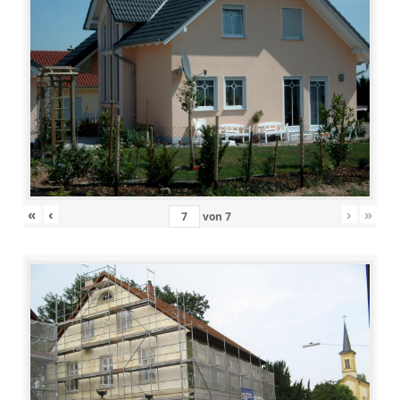
«
‹
›
»
von
7