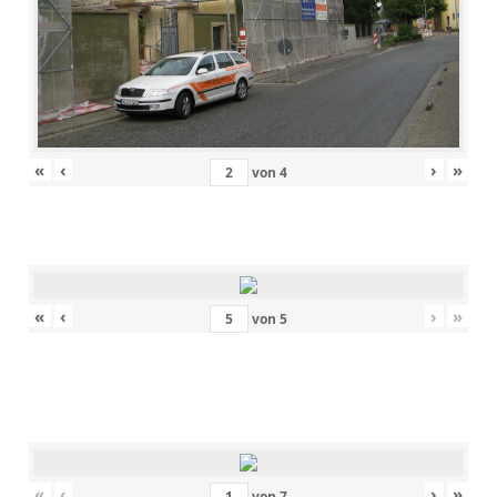
«
‹
›
»
von
4
«
‹
›
»
von
5
«
‹
›
»
von
7