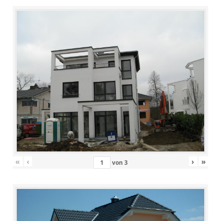
«
‹
›
»
von
3