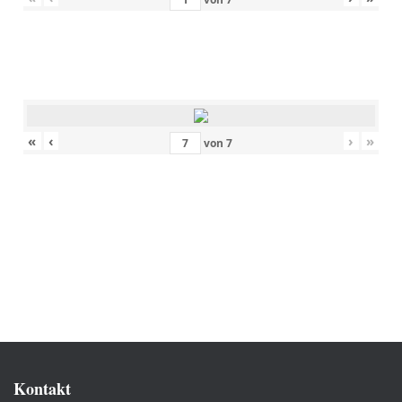
«
‹
›
»
von
7
Kontakt