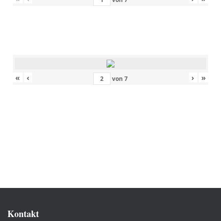
«
‹
›
»
von
7
Kontakt