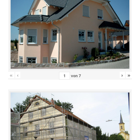
«
‹
›
»
von
7