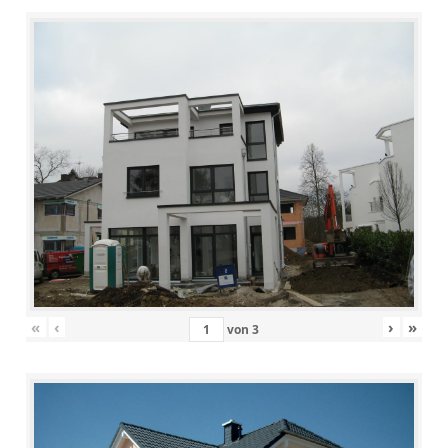
«
‹
›
»
von
3