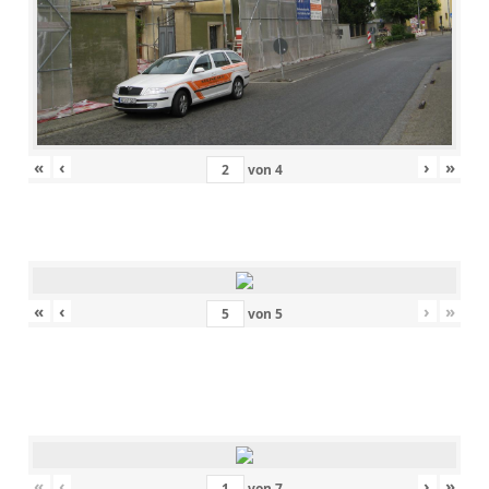
«
‹
›
»
von
4
«
‹
›
»
von
5
«
‹
›
»
von
7