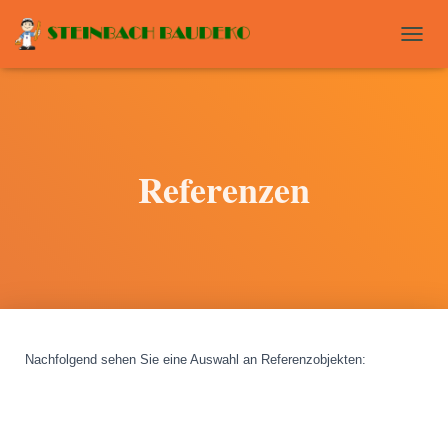
T
O
G
G
L
E
N
Referenzen
A
V
I
G
A
T
I
O
N
Nachfolgend sehen Sie eine Auswahl an Referenzobjekten
: