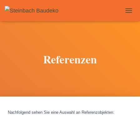
T
O
G
G
L
E
N
Referenzen
A
V
I
G
A
T
I
O
N
Nachfolgend sehen Sie eine Auswahl an Referenzobjekten
: