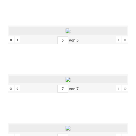
«
‹
›
»
von
5
«
‹
›
»
von
7