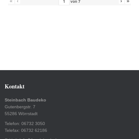
«
‹
›
»
von
7
Kontakt
Steinbach Baudeko
Gutenbergstr. 7
55286 Wörrstadt
Telefon: 06732 3050
Telefax: 06732 62186