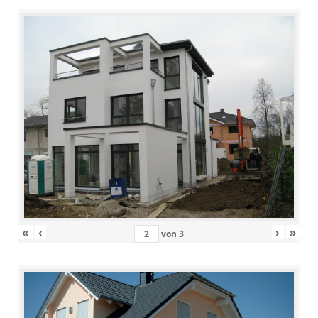
«
‹
›
»
von
3