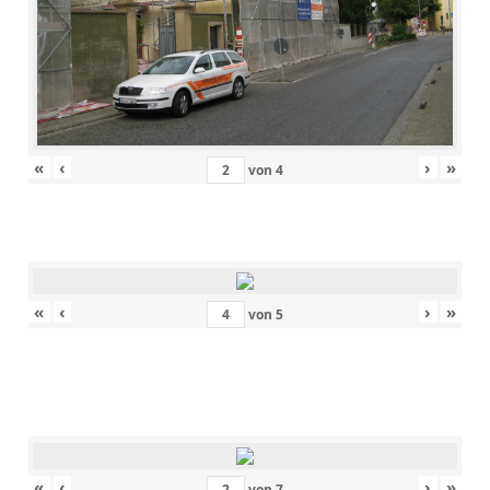
«
‹
›
»
von
4
«
‹
›
»
von
5
«
‹
›
»
von
7