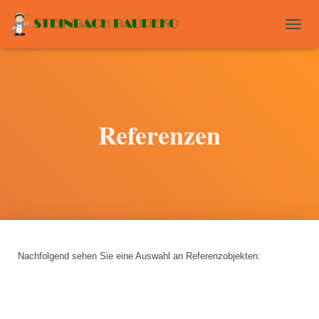
T
O
G
G
L
E
N
Referenzen
A
V
I
G
A
T
I
O
N
Nachfolgend sehen Sie eine Auswahl an Referenzobjekten
: