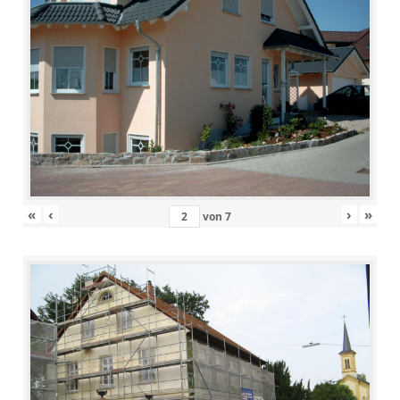
«
‹
›
»
von
7