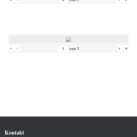
«
‹
›
»
von
7
Kontakt