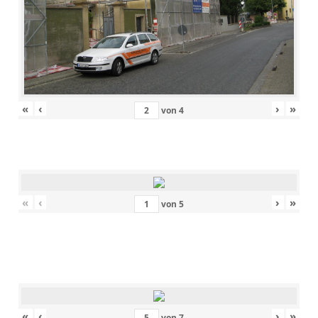
«
‹
›
»
von
4
«
‹
›
»
von
5
«
‹
›
»
von
7