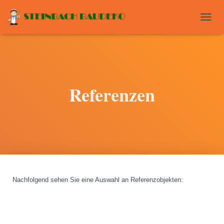
T
O
G
G
L
E
N
Referenzen
A
V
I
G
A
T
I
O
N
Nachfolgend sehen Sie eine Auswahl an Referenzobjekten
: