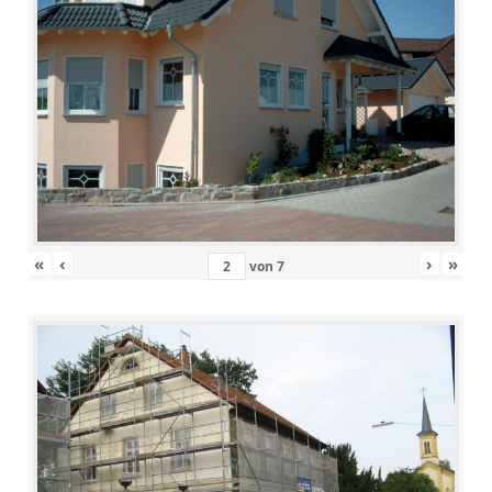
«
‹
›
»
von
7