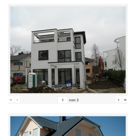
«
‹
›
»
von
3