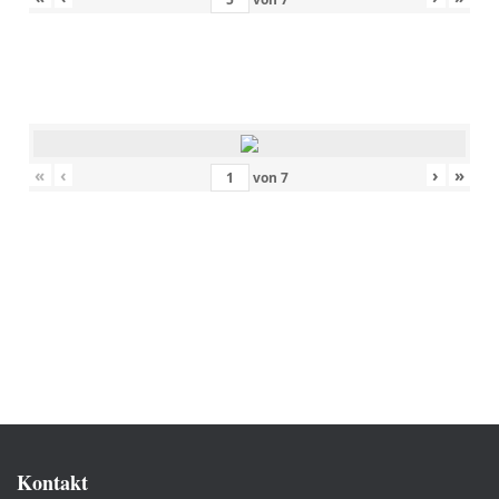
«
‹
›
»
von
7
Kontakt