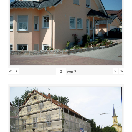
«
‹
›
»
von
7