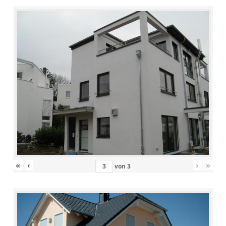
«
‹
›
»
von
3