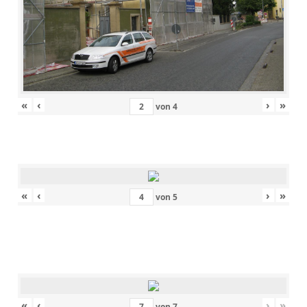
«
‹
›
»
von
4
«
‹
›
»
von
5
«
‹
›
»
von
7