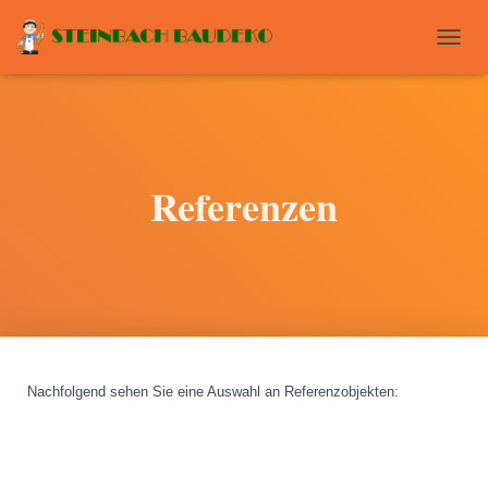
T
O
G
G
L
E
N
Referenzen
A
V
I
G
A
T
I
O
N
Nachfolgend sehen Sie eine Auswahl an Referenzobjekten
: