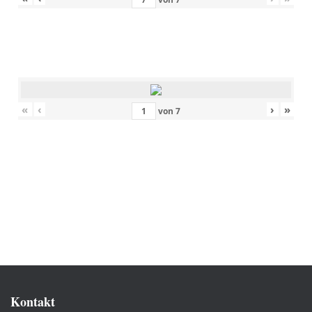
«
‹
›
»
von
7
Kontakt