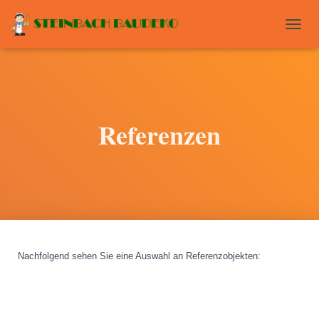
T
O
G
G
L
E
N
Referenzen
A
V
I
G
A
T
I
O
N
Nachfolgend sehen Sie eine Auswahl an Referenzobjekten
: