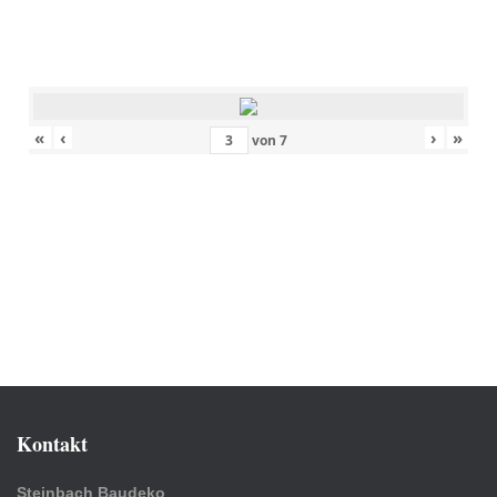
«
‹
›
»
von
7
Kontakt
Steinbach Baudeko