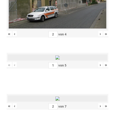
«
‹
›
»
von
4
«
‹
›
»
von
5
«
‹
›
»
von
7