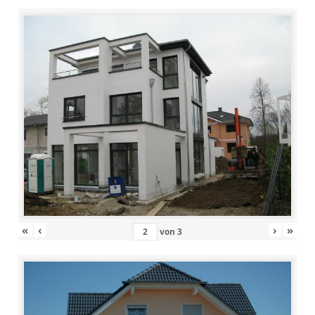
«
‹
›
»
von
3