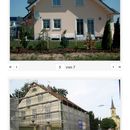
«
‹
›
»
von
7