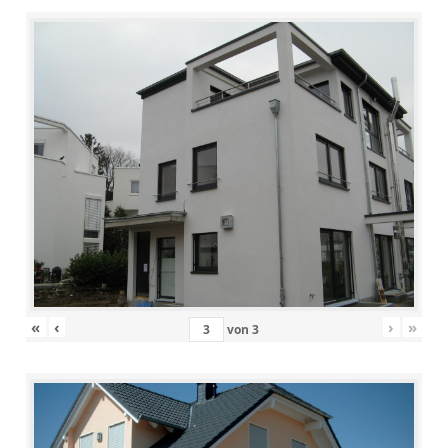
«
‹
›
»
von
3