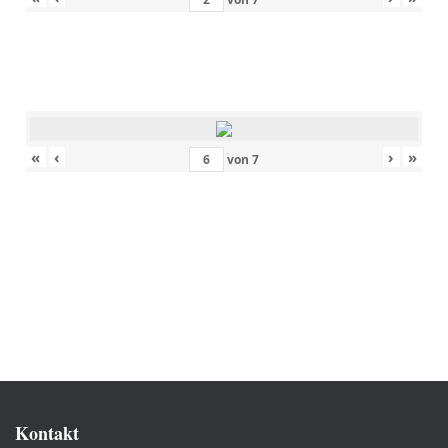
«
‹
›
»
von
7
Kontakt