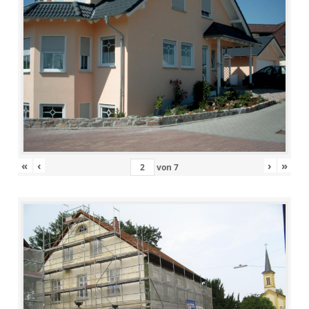
«
‹
›
»
von
7