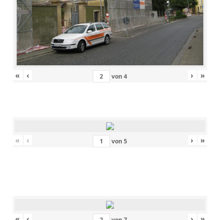
«
‹
›
»
von
4
«
‹
›
»
von
5
«
‹
›
»
von
7