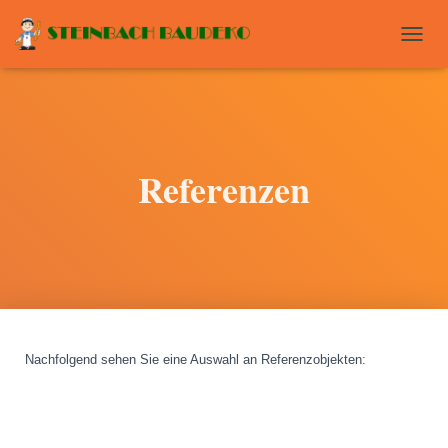
T
O
G
G
L
E
N
Referenzen
A
V
I
G
A
T
I
O
N
Nachfolgend sehen Sie eine Auswahl an Referenzobjekten
: