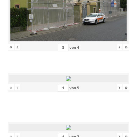
«
‹
›
»
von
4
«
‹
›
»
von
5
«
‹
›
»
von
7