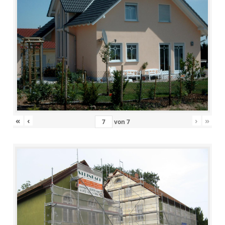
«
‹
›
»
von
7