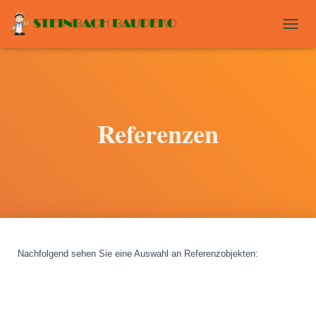
T
O
G
G
L
E
N
Referenzen
A
V
I
G
A
T
I
O
N
Nachfolgend sehen Sie eine Auswahl an Referenzobjekten
: