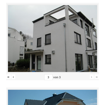
«
‹
›
»
von
3