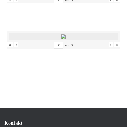
«
‹
›
»
von
7
Kontakt