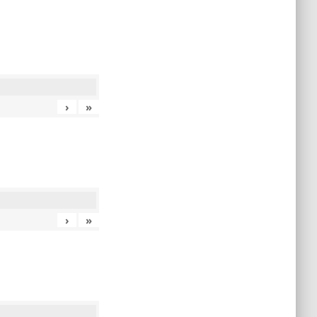
›
»
›
»