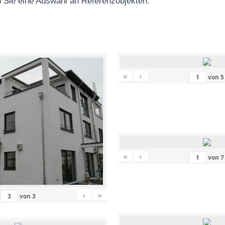
 Sie eine Auswahl an Referenzobjekten
:
«
‹
von
5
«
‹
von
7
›
»
von
3