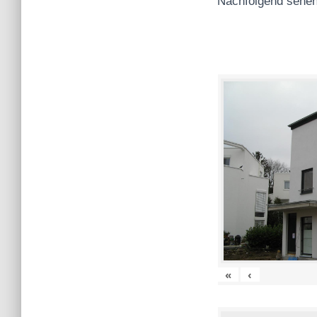
Nachfolgend sehen
«
‹