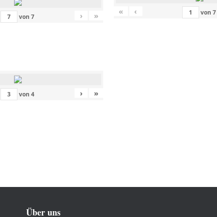
«
‹
von
7
›
»
von
7
›
»
von
4
Über uns