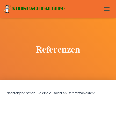
T
O
G
G
L
E
N
Referenzen
A
V
I
G
A
T
I
O
N
Nachfolgend sehen Sie eine Auswahl an Referenzobjekten
: