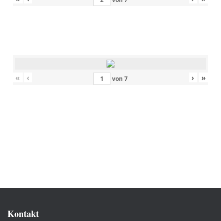
«
‹
›
»
von
7
Kontakt