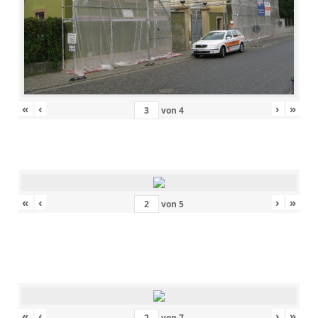
«
‹
›
»
von
4
«
‹
›
»
von
5
«
‹
›
»
von
7