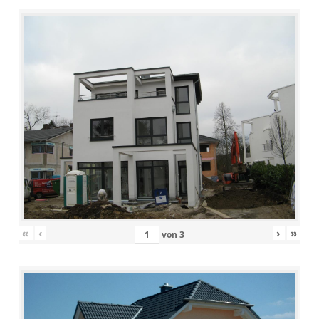
«
‹
›
»
von
3