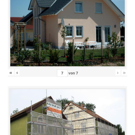
«
‹
›
»
von
7