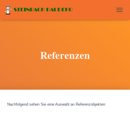
T
O
G
G
L
E
N
Referenzen
A
V
I
G
A
T
I
O
N
Nachfolgend sehen Sie eine Auswahl an Referenzobjekten
: