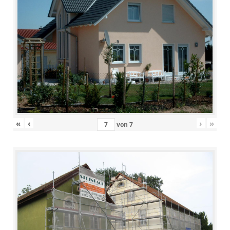
«
‹
›
»
von
7