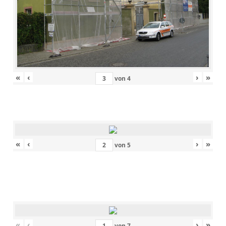
«
‹
›
»
von
4
«
‹
›
»
von
5
«
‹
›
»
von
7