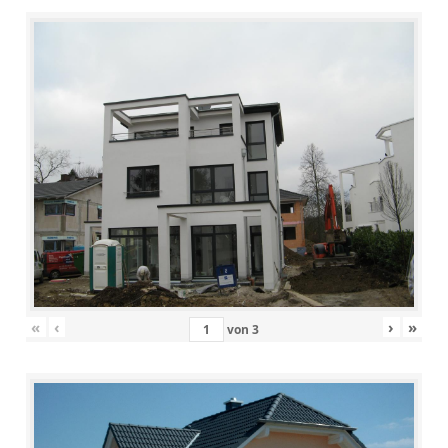
«
‹
›
»
von
3