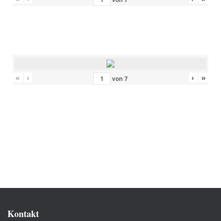
«
‹
›
»
von
7
Kontakt