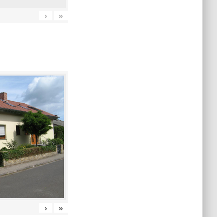
›
»
›
»