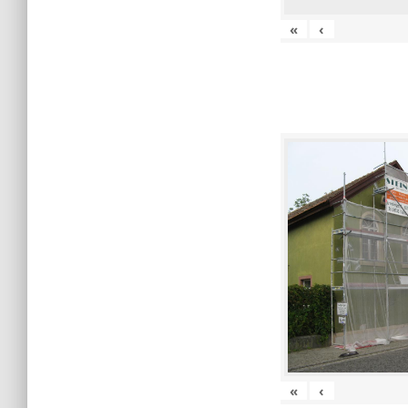
«
‹
«
‹