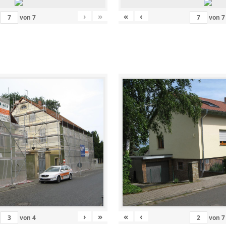
›
»
«
‹
von
7
von
7
›
»
«
‹
von
4
von
7