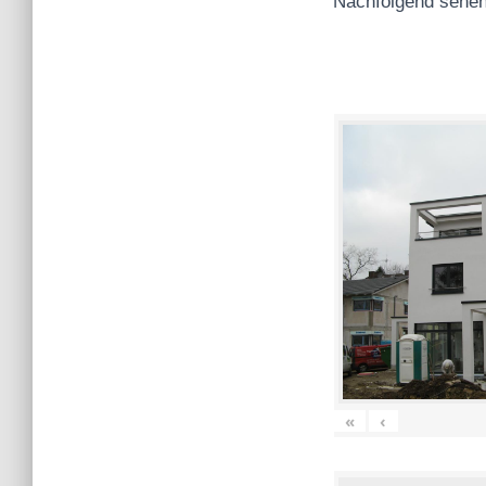
Nachfolgend sehen
«
‹