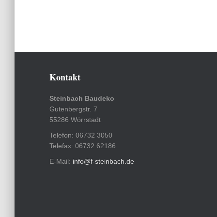
Kontakt
Steinbach Baudeko
Gutenbergstr. 7
55286 Wörrstadt
Telefon: 06732 3050
Telefax: 06732 62186
E-Mail:
info@f-steinbach.de