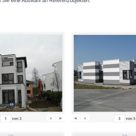
 Sie eine Auswahl an Referenzobjekten
:
›
»
«
‹
von
3
von
5