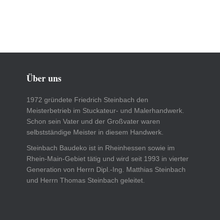
Über uns
1972 gründete Friedrich Steinbach den
Meisterbetrieb im Stuckateur- und Malerhandwerk.
Schon sein Vater und der Großvater waren
selbstständige Meister in diesem Handwerk.
Steinbach Baudeko ist in Rheinhessen sowie im
Rhein-Main-Gebiet tätig und wird seit 1993 in vierter
Generation von Herrn Dipl.-Ing. Matthias Steinbach
und Herrn Thomas Steinbach geleitet.