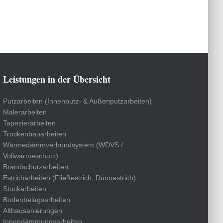
Leistungen in der Übersicht
Putzarbeiten (Innenputz- & Außenputzarbeiten)
Malerarbeiten
Tapezierarbeiten
Trockenbauarbeiten
Wärmedämmverbundsystem (WDVS /
Vollwärmeschutz)
Brandschutzarbeiten
Estricharbeiten (Fließestrich, Dünnestrich)
Stuckarbeiten
Bodenbelagsarbeiten
Altbausanierungen
Innendämmungsarbeiten