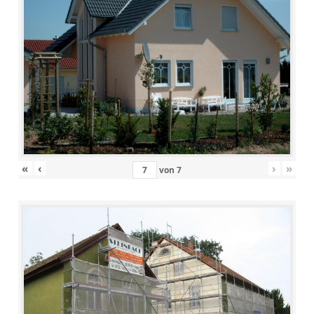
«
‹
›
»
von
7