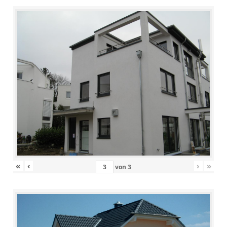
«
‹
›
»
von
3