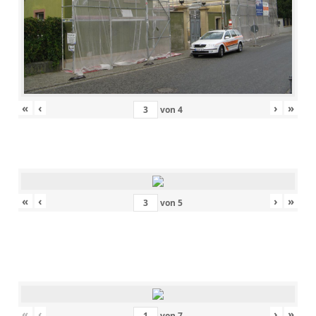
«
‹
›
»
von
4
«
‹
›
»
von
5
«
‹
›
»
von
7