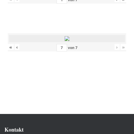
«
‹
›
»
von
7
Kontakt