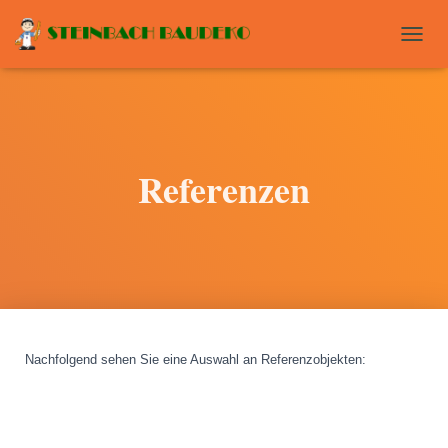
T
O
G
G
L
E
N
Referenzen
A
V
I
G
A
T
I
O
N
Nachfolgend sehen Sie eine Auswahl an Referenzobjekten
: