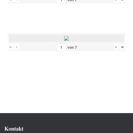
«
‹
›
»
von
7
Kontakt