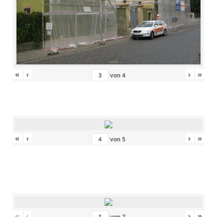
«
‹
›
»
von
4
«
‹
›
»
von
5
«
‹
›
»
von
7