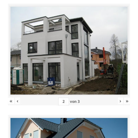
«
‹
›
»
von
3