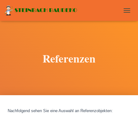
T
O
G
G
L
E
N
Referenzen
A
V
I
G
A
T
I
O
N
Nachfolgend sehen Sie eine Auswahl an Referenzobjekten
: