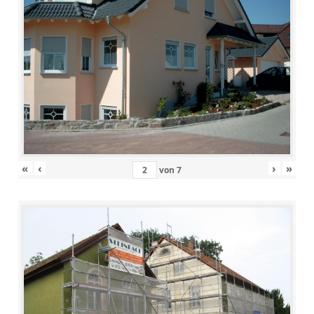
«
‹
›
»
von
7