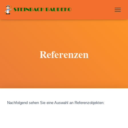
T
O
G
G
L
E
N
Referenzen
A
V
I
G
A
T
I
O
N
Nachfolgend sehen Sie eine Auswahl an Referenzobjekten
: