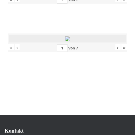
«
‹
›
»
von
7
Kontakt