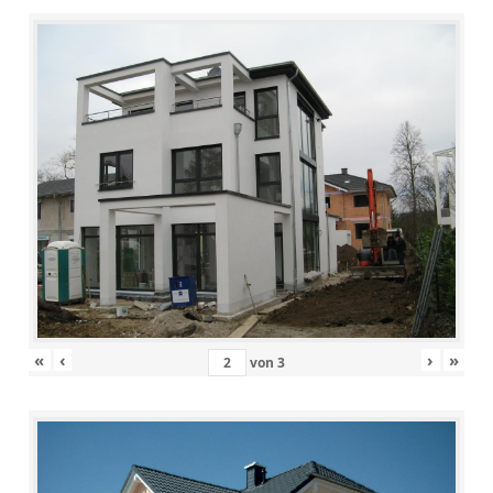
«
‹
›
»
von
3