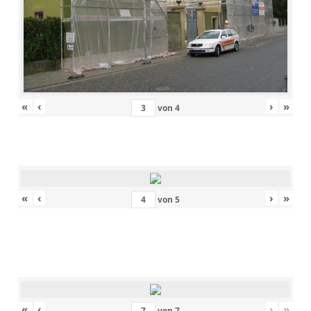
«
‹
›
»
von
4
«
‹
›
»
von
5
«
‹
›
»
von
7