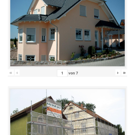
«
‹
›
»
von
7