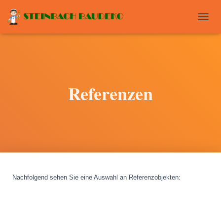
T
O
G
G
L
E
N
Referenzen
A
V
I
G
A
T
I
O
N
Nachfolgend sehen Sie eine Auswahl an Referenzobjekten
: