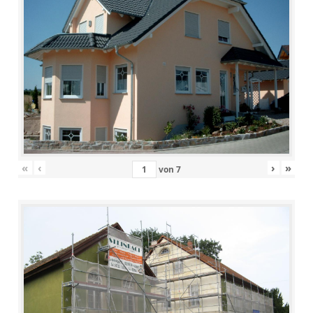
«
‹
›
»
von
7