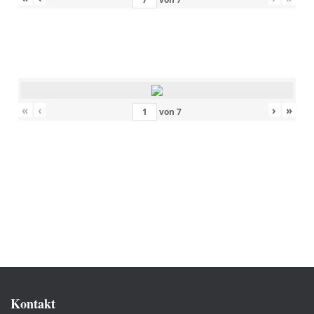
«
‹
›
»
von
7
Kontakt