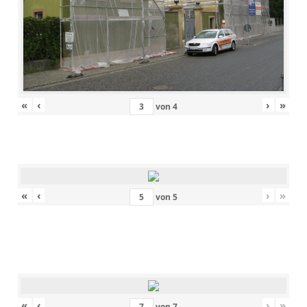
«
‹
›
»
von
4
«
‹
›
»
von
5
«
‹
›
»
von
7