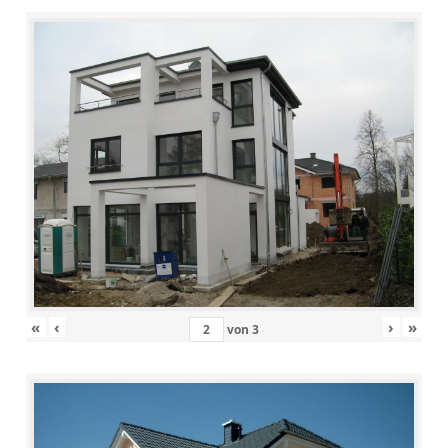
«
‹
›
»
von
3