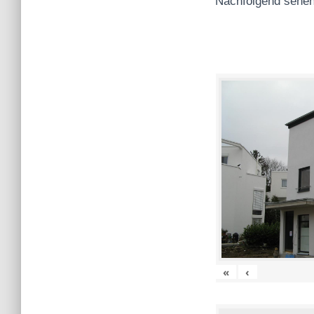
Nachfolgend sehen
«
‹