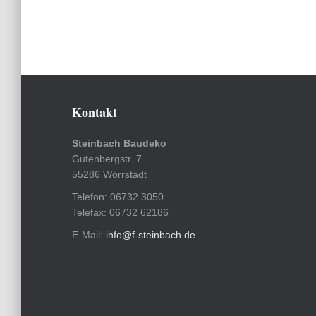
Kontakt
Steinbach Baudeko
Gutenbergstr. 7
55286 Wörrstadt
Telefon: 06732 3050
Telefax: 06732 62186
E-Mail:
info@f-steinbach.de