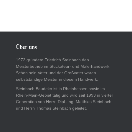
Über uns
1972 gründete Friedrich Steinbach den
Meisterbetrieb im Stuckateur- und Malerhandwerk.
Schon sein Vater und der Großvater waren
selbstständige Meister in diesem Handwerk.
Steinbach Baudeko ist in Rheinhessen sowie im
Rhein-Main-Gebiet tätig und wird seit 1993 in vierter
Generation von Herrn Dipl.-Ing. Matthias Steinbach
und Herrn Thomas Steinbach geleitet.