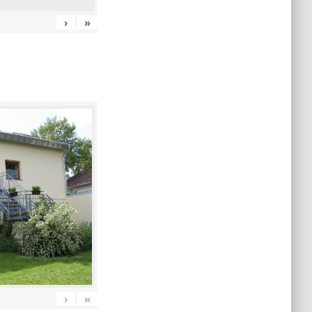
›
»
›
»