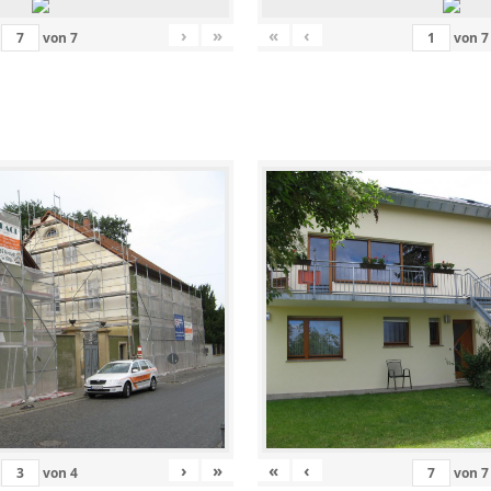
›
»
«
‹
von
7
von
7
›
»
«
‹
von
4
von
7