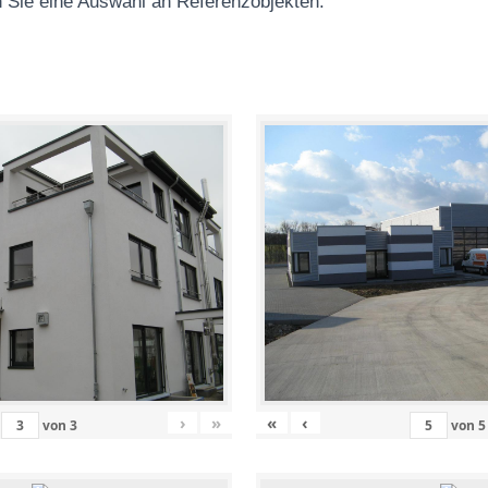
 Sie eine Auswahl an Referenzobjekten
:
›
»
«
‹
von
3
von
5