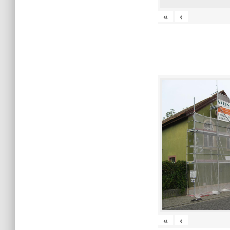
«
‹
«
‹