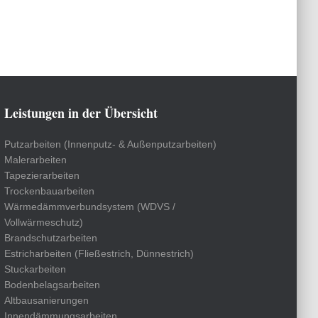
Leistungen in der Übersicht
Putzarbeiten (Innenputz- & Außenputzarbeiten)
Malerarbeiten
Tapezierarbeiten
Trockenbauarbeiten
Wärmedämmverbundsystem (WDVS /
Vollwärmeschutz)
Brandschutzarbeiten
Estricharbeiten (Fließestrich, Dünnestrich)
Stuckarbeiten
Bodenbelagsarbeiten
Altbausanierungen
Innendämmungsarbeiten