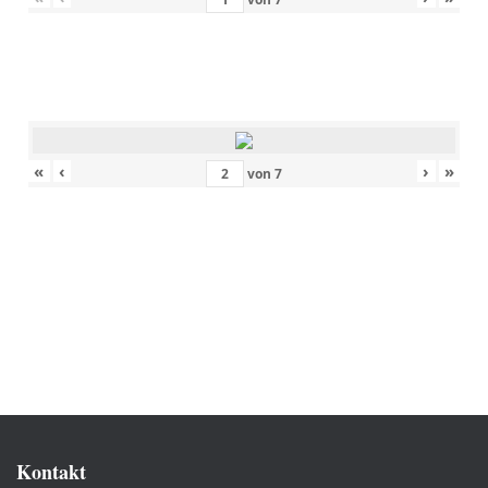
«
‹
›
»
von
7
Kontakt