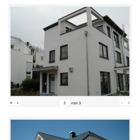
«
‹
›
»
von
3