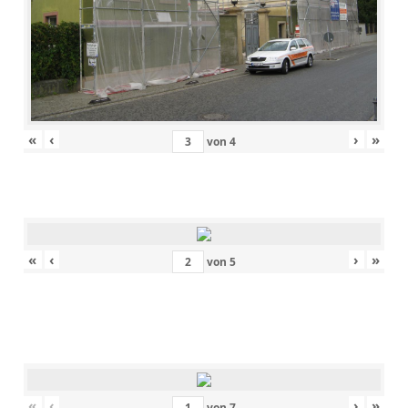
«
‹
›
»
von
4
«
‹
›
»
von
5
«
‹
›
»
von
7