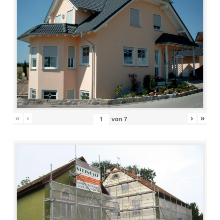
«
‹
›
»
von
7