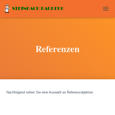
T
O
G
G
L
E
N
Referenzen
A
V
I
G
A
T
I
O
N
Nachfolgend sehen Sie eine Auswahl an Referenzobjekten
: