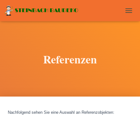
T
O
G
G
L
E
N
Referenzen
A
V
I
G
A
T
I
O
N
Nachfolgend sehen Sie eine Auswahl an Referenzobjekten
: