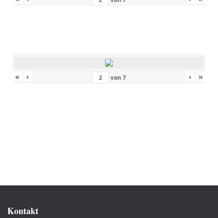
«
‹
›
»
von
7
Kontakt