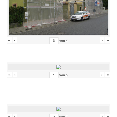
«
‹
›
»
von
4
«
‹
›
»
von
5
«
‹
›
»
von
7