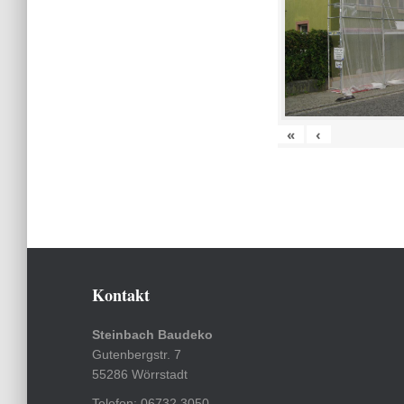
«
‹
Kontakt
Steinbach Baudeko
Gutenbergstr. 7
55286 Wörrstadt
Telefon: 06732 3050