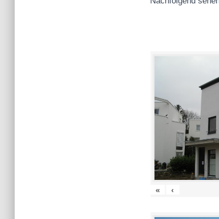
Nachfolgend sehen
«
‹