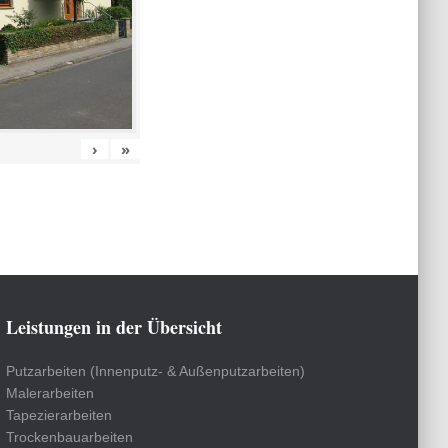
›
»
Leistungen in der Übersicht
Putzarbeiten (Innenputz- & Außenputzarbeiten)
Malerarbeiten
Tapezierarbeiten
Trockenbauarbeiten