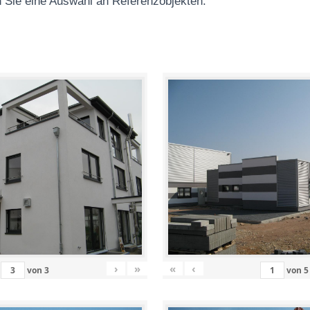
 Sie eine Auswahl an Referenzobjekten
:
›
»
«
‹
von
3
von
5