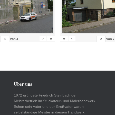
›
»
«
‹
von
4
von
7
Über uns
1972 gründete Friedrich Steinbach den
Meisterbetrieb im Stuckateur- und Malerhandwerk.
Schon sein Vater und der Großvater waren
selbstständige Meister in diesem Handwerk.