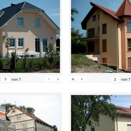
›
»
«
‹
von
7
von
7