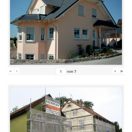
«
‹
›
»
von
7