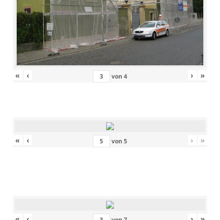
«
‹
›
»
von
4
«
‹
›
»
von
5
«
‹
›
»
von
7