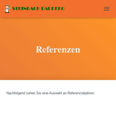
T
O
G
G
L
E
N
Referenzen
A
V
I
G
A
T
I
O
N
Nachfolgend sehen Sie eine Auswahl an Referenzobjekten
: