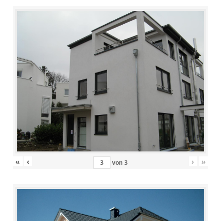
«
‹
›
»
von
3