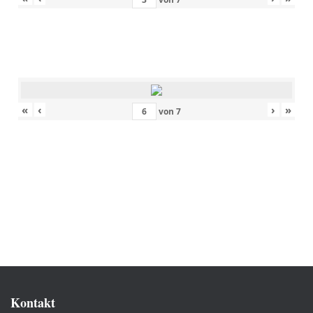
«
‹
›
»
von
7
Kontakt