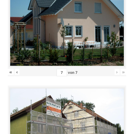
«
‹
›
»
von
7