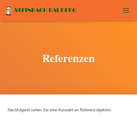
T
O
G
G
L
E
N
Referenzen
A
V
I
G
A
T
I
O
N
Nachfolgend sehen Sie eine Auswahl an Referenzobjekten
: