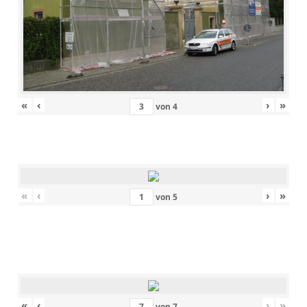
«
‹
›
»
von
4
«
‹
›
»
von
5
«
‹
›
»
von
7