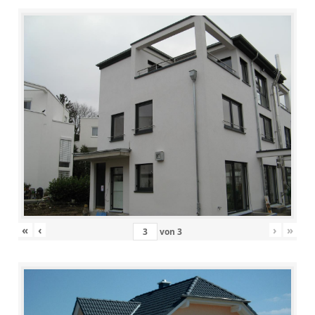
«
‹
›
»
von
3