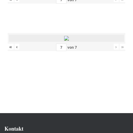
«
‹
›
»
von
7
Kontakt