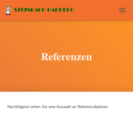
T
O
G
G
L
E
N
Referenzen
A
V
I
G
A
T
I
O
N
Nachfolgend sehen Sie eine Auswahl an Referenzobjekten
: