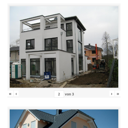
«
‹
›
»
von
3