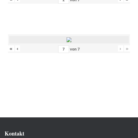
«
‹
›
»
von
7
Kontakt