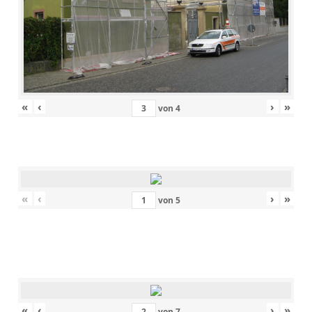
«
‹
›
»
von
4
«
‹
›
»
von
5
«
‹
›
»
von
7