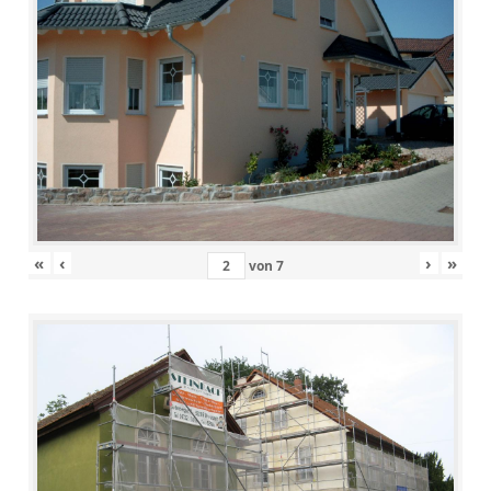
«
‹
›
»
von
7