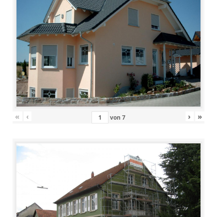
«
‹
›
»
von
7