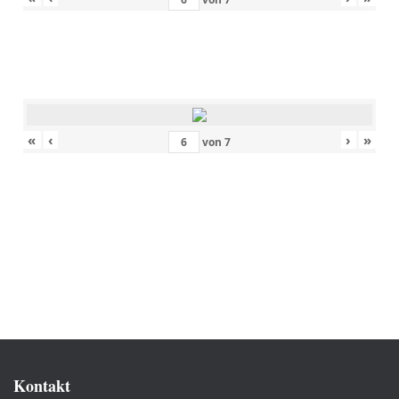
«
‹
›
»
von
7
Kontakt