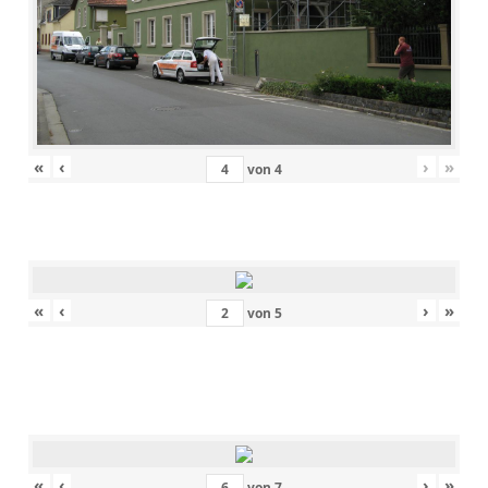
«
‹
›
»
von
4
«
‹
›
»
von
5
«
‹
›
»
von
7