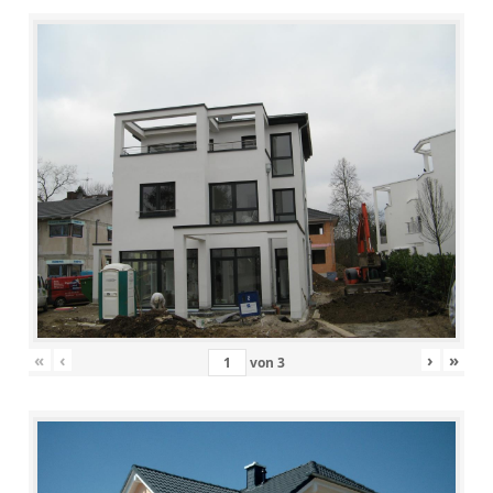
«
‹
›
»
von
3