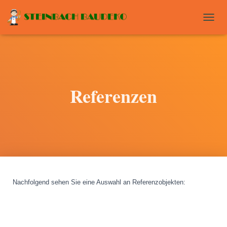
T
O
G
G
L
E
N
Referenzen
A
V
I
G
A
T
I
O
N
Nachfolgend sehen Sie eine Auswahl an Referenzobjekten
: