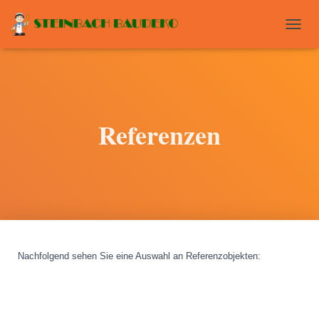
T
O
G
G
L
E
N
Referenzen
A
V
I
G
A
T
I
O
N
Nachfolgend sehen Sie eine Auswahl an Referenzobjekten
: