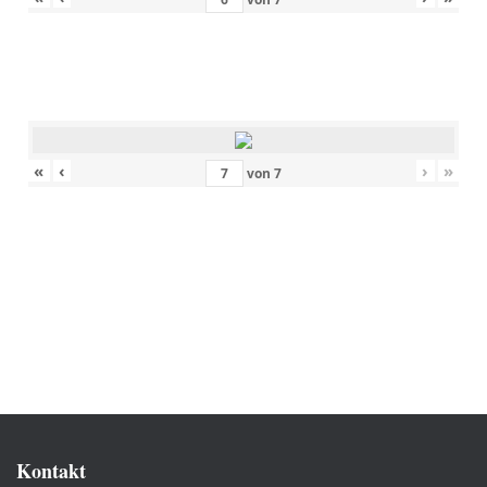
«
‹
›
»
von
7
Kontakt