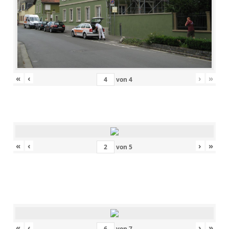
«
‹
›
»
von
4
«
‹
›
»
von
5
«
‹
›
»
von
7