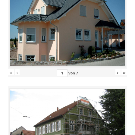
«
‹
›
»
von
7