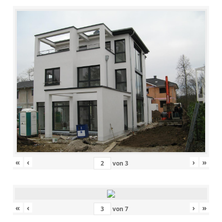
«
‹
›
»
von
3
«
‹
›
»
von
7