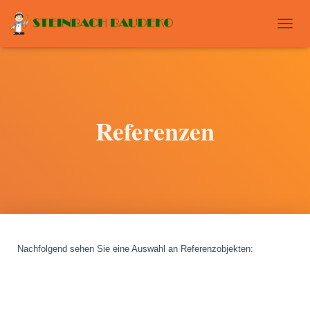
T
O
G
G
L
E
N
Referenzen
A
V
I
G
A
T
I
O
N
Nachfolgend sehen Sie eine Auswahl an Referenzobjekten
: