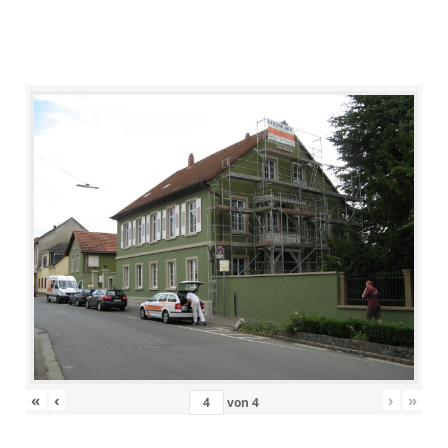
«
‹
›
»
von
4