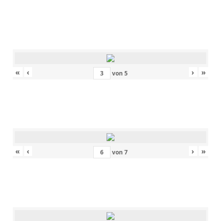
«
‹
›
»
von
5
«
‹
›
»
von
7