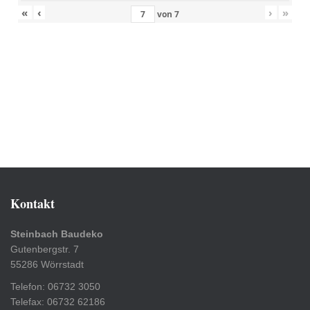
«
‹
›
»
von
7
Kontakt
Steinbach Baudeko
Gutenbergstr. 7
55286 Wörrstadt
Telefon: 06732 3050
Telefax: 06732 62186