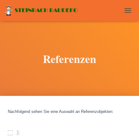
T
O
G
G
L
E
N
Referenzen
A
V
I
G
A
T
I
O
N
Nachfolgend sehen Sie eine Auswahl an Referenzobjekten
: