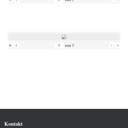
«
‹
›
»
von
7
Kontakt