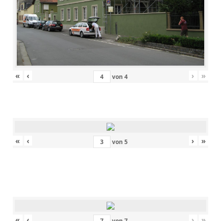
«
‹
›
»
von
4
«
‹
›
»
von
5
«
‹
›
»
von
7