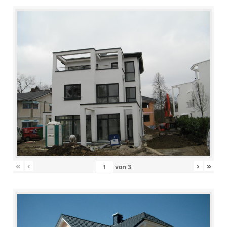
«
‹
›
»
von
3