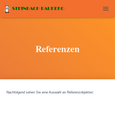
T
O
G
G
L
E
N
Referenzen
A
V
I
G
A
T
I
O
N
Nachfolgend sehen Sie eine Auswahl an Referenzobjekten
: