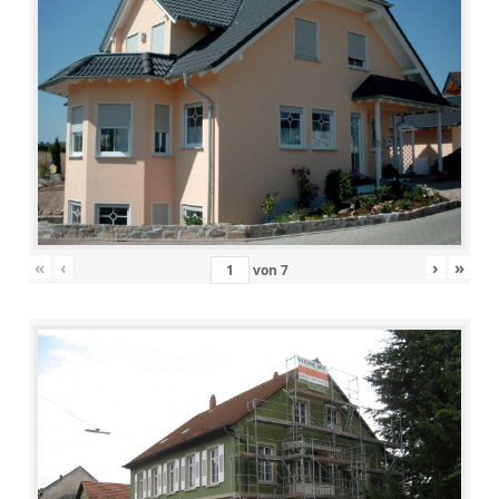
«
‹
›
»
von
7